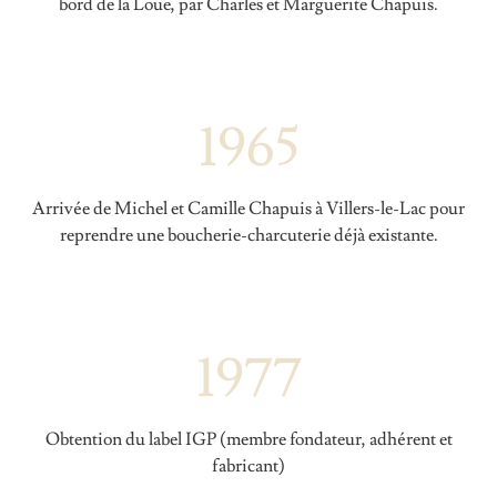
bord de la Loue, par Charles et Marguerite Chapuis.
1965
Arrivée de Michel et Camille Chapuis à Villers-le-Lac pour
reprendre une boucherie-charcuterie déjà existante.
Accueil
L'entreprise
1977
Nos produits
Obtention du label IGP (membre fondateur, adhérent et
Nos recettes
fabricant)