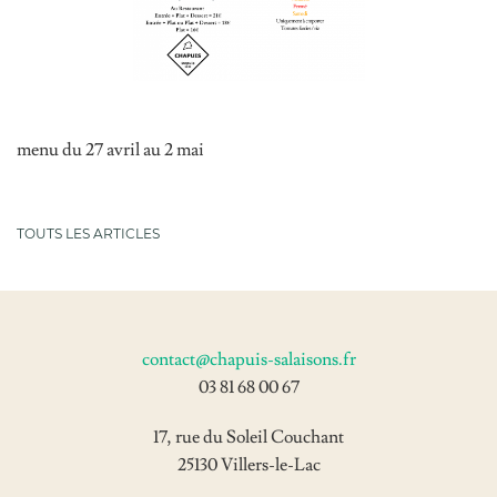
Nos produits
Nos recettes
Actualités
menu du 27 avril au 2 mai
Contact
TOUTS LES ARTICLES
17, rue du Soleil Couchant
25130 Villers-le-Lac
contact@chapuis-salaisons.fr
03 81 68 00 67
03 81 68 00 67
contact@chapuis-salaisons.fr
17, rue du Soleil Couchant
25130 Villers-le-Lac