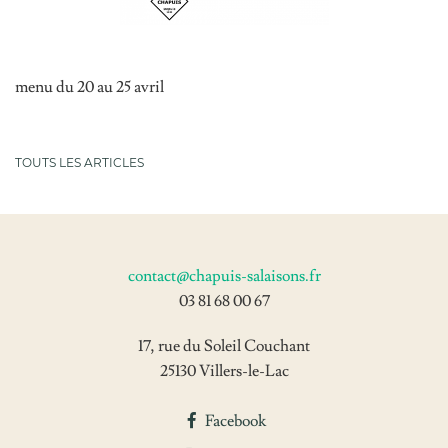
Nos recettes
Actualités
menu du 20 au 25 avril
Contact
TOUTS LES ARTICLES
17, rue du Soleil Couchant
contact@chapuis-salaisons.fr
25130 Villers-le-Lac
03 81 68 00 67
03 81 68 00 67
contact@chapuis-salaisons.fr
17, rue du Soleil Couchant
25130 Villers-le-Lac
Facebook