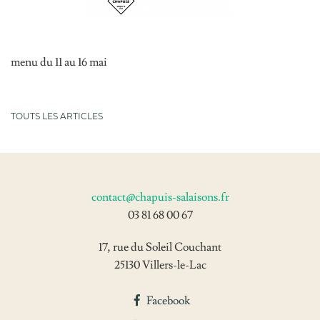
Nos recettes
Actualités
menu du 11 au 16 mai
Contact
TOUTS LES ARTICLES
17, rue du Soleil Couchant
contact@chapuis-salaisons.fr
25130 Villers-le-Lac
03 81 68 00 67
03 81 68 00 67
contact@chapuis-salaisons.fr
17, rue du Soleil Couchant
25130 Villers-le-Lac
Facebook